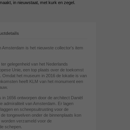
aakt, in nieuwstaat, met kurk en zegel.
ctdetails
Amsterdam is het nieuwste collector's item
 ter gelegenheid van het Nederlands
opese Unie, een top plaats over de toekomst
. Omdat het museum in 2016 de lokatie is van
jeenkomsten heeft KLM van het monument een
lauw.
in 1656 ontworpen door de architect Daniël
de admiraliteit van Amsterdam. Er lagen
vlaggen en scheepsuitrusting voor de
n de tongewelven onder de binnenplaats kon
er worden verzameld voor de
 de schepen.