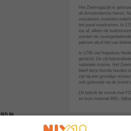
Het Zeemagazijn is gebouwd
de Amsterdamse haven. Nad
verzakken, moesten inderha
het pand voorkomen. In 179
toe af, alleen de buitenmu
werden de zwartgeblakerde 
patroon alsof het van blo
In 1795 viel Napoleon Nede
gesticht. De vijf Admirali
nationale marine. Het Zeem
bleef deze functie houden t
zijn bij een grondige restau
ook gebeurde na de brand 
Dit betreft de versie met 
en kost meestal 800,- (bijna 
RD IN
%