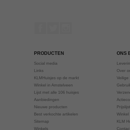
Facebook
Twitter
Instagram
PRODUCTEN
ONS 
Social media
Leveri
Links
Over o
KLMHuisjes op de markt
Veilige
Winkel in Amstelveen
Gebrui
Lijst met alle 106 huisjes
Verzen
Aanbiedingen
Actiec
Nieuwe producten
Prijslijs
Best verkochte artikelen
Winkel
Sitemap
KLM Hu
Winkels
Contac