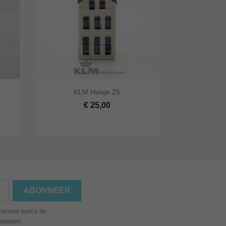


KLM Huisje 25
lwagen
Snel bekijken
In winkelwagen
€ 25,00
iervoor kunt u de
waarden.