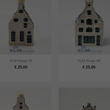




KLM Huisje 39
KLM Huisje 66
 bekijken
In winkelwagen
Snel bekijken
In winke
€ 25,00
€ 25,00