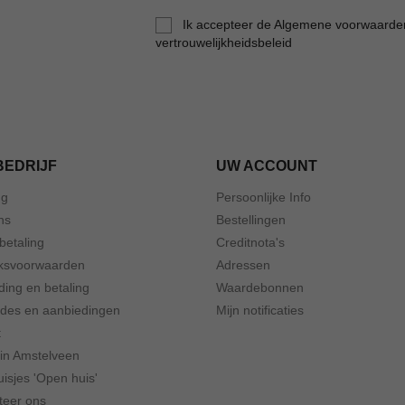
Ik accepteer de Algemene voorwaarde
vertrouwelijkheidsbeleid
BEDRIJF
UW ACCOUNT
ng
Persoonlijke Info
ns
Bestellingen
 betaling
Creditnota's
ksvoorwaarden
Adressen
ding en betaling
Waardebonnen
odes en aanbiedingen
Mijn notificaties
t
 in Amstelveen
isjes 'Open huis'
teer ons