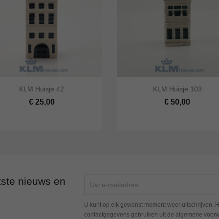




KLM Huisje 42
KLM Huisje 103
 bekijken
In winkelwagen
Snel bekijken
In winke
€ 25,00
€ 50,00
tste nieuws en
U kunt op elk gewenst moment weer uitschrijven. H
contactgegevens gebruiken uit de algemene voor