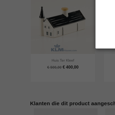


Huis Ter Kleef
Snel bekijken
In winkelwagen
Snel
€ 400,00
€ 500,00
Klanten die dit product aangesc