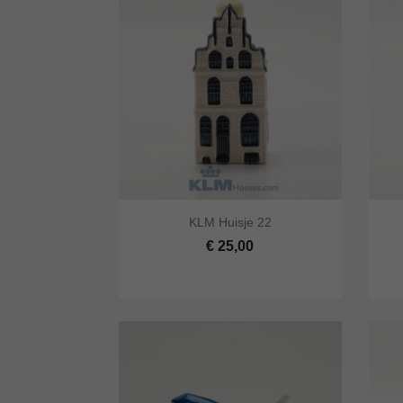


KLM Huisje 22
Snel bekijken
In winkelwagen
Snel
€ 25,00