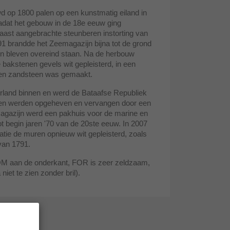
 op 1800 palen op een kunstmatig eiland in
at het gebouw in de 18e eeuw ging
ast aangebrachte steunberen instorting van
1 brandde het Zeemagazijn bijna tot de grond
ren bleven overeind staan. Na de herbouw
bakstenen gevels wit gepleisterd, in een
kken zandsteen was gemaakt.
rland binnen en werd de Bataafse Republiek
teiten werden opgeheven en vervangen door een
agazijn werd een pakhuis voor de marine en
ot begin jaren '70 van de 20ste eeuw. In 2007
ratie de muren opnieuw wit gepleisterd, zoals
van 1791.
FOM aan de onderkant, FOR is zeer zeldzaam,
niet te zien zonder bril).