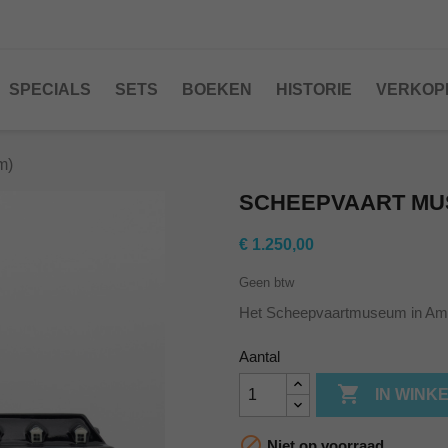
SPECIALS
SETS
BOEKEN
HISTORIE
VERKOP
m)
SCHEEPVAART MU
€ 1.250,00
Geen btw
Het Scheepvaartmuseum in Am
Aantal

IN WINK

Niet op voorraad