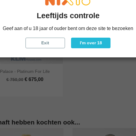
Leeftijds controle
Geef aan of u 18 jaar of ouder bent om deze site te bezoeken
Exit
I'm over 18


Palace - Platinum For Life
 bekijken
In winkelwagen
€ 675,00
€ 750,00
haft hebben kochten ook...