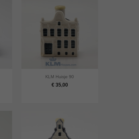


KLM Huisje 90
lwagen
Snel bekijken
In winkelwagen
€ 35,00