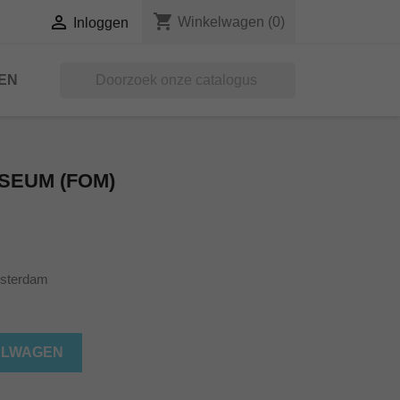
shopping_cart

Winkelwagen
(0)
Inloggen
EN

SEUM (FOM)
sterdam
ELWAGEN