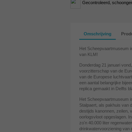
Gecontroleerd, schoongem
Omschrijving
Produ
Het Scheepvaartmuseum in 
van KLM!
Donderdag 21 januari vond,
voorzitterschap van de Eur
van de Europese luchtvaart
een aantal belangrijke bi
replica gemaakt in Delfts b
Het Scheepvaartmuseum is 
Stalpaert, als pakhuis van 
destijds kanonnen, zeilen, 
oorlogsvloot opgeslagen. I
zo'n 40.000 liter regenwat
drinkwatervoorziening van