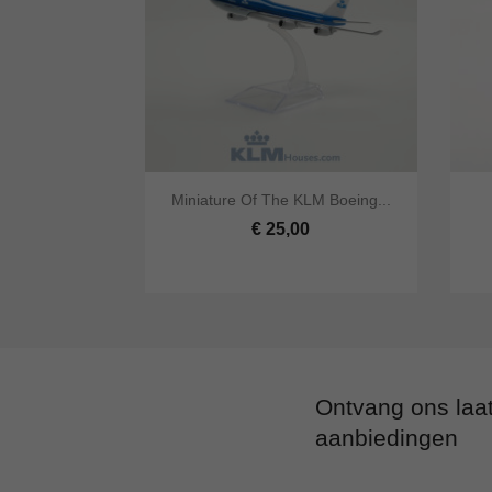


Miniature Of The KLM Boeing...
Snel bekijken
In winkelwagen
Snel
€ 25,00
Ontvang ons laa
aanbiedingen