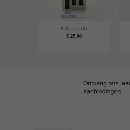


KLM Huisje 51
Snel bekijken
In winkelwagen
Snel
€ 25,00
Ontvang ons laa
aanbiedingen