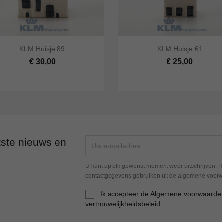




KLM Huisje 89
KLM Huisje 61
 bekijken
In winkelwagen
Snel bekijken
In winke
€ 30,00
€ 25,00
tste nieuws en
U kunt op elk gewenst moment weer uitschrijven. H
contactgegevens gebruiken uit de algemene voor
Ik accepteer de Algemene voorwaarde
vertrouwelijkheidsbeleid