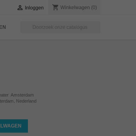
shopping_cart

Winkelwagen
(0)
Inloggen
EN

heater Amsterdam
sterdam, Nederland
ELWAGEN