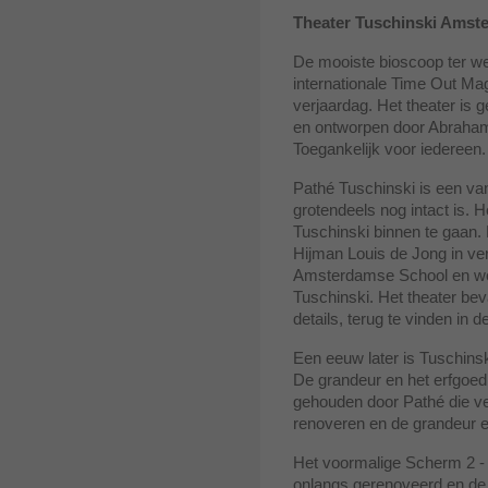
Theater Tuschinski Amst
De mooiste bioscoop ter w
internationale Time Out Mag
verjaardag. Het theater is
en ontworpen door Abraham 
Toegankelijk voor iedereen.
Pathé Tuschinski is een van
grotendeels nog intact is. H
Tuschinski binnen te gaan.
Hijman Louis de Jong in vers
Amsterdamse School en we
Tuschinski. Het theater be
details, terug te vinden in 
Een eeuw later is Tuschinsk
De grandeur en het erfgoed 
gehouden door Pathé die ve
renoveren en de grandeur en
Het voormalige Scherm 2 - 
onlangs gerenoveerd en de 