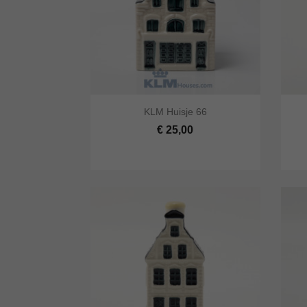


KLM Huisje 66
Snel bekijken
In winkelwagen
Snel
€ 25,00