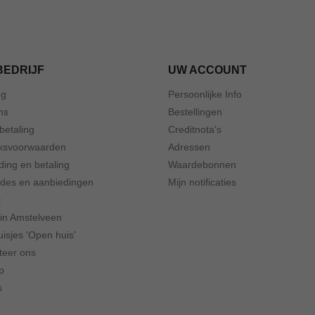
BEDRIJF
UW ACCOUNT
ng
Persoonlijke Info
ns
Bestellingen
 betaling
Creditnota's
ksvoorwaarden
Adressen
ding en betaling
Waardebonnen
odes en aanbiedingen
Mijn notificaties
t
 in Amstelveen
isjes 'Open huis'
teer ons
p
s