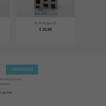


KLM Huisje 63
lwagen
Snel bekijken
In winkelwagen
€ 25,00
iervoor kunt u de
waarden.
n en het