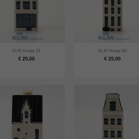




KLM Huisje 11
KLM Huisje 56
 bekijken
In winkelwagen
Snel bekijken
In winke
€ 25,00
€ 25,00