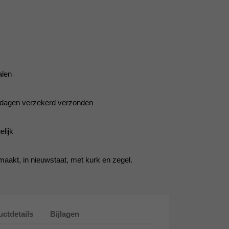
alen
5 dagen verzekerd verzonden
lijk
aakt, in nieuwstaat, met kurk en zegel.
ctdetails
Bijlagen