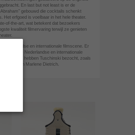
gebracht. En last but not least is er de
r Abraham" gebouwd die cocktails schenkt
 Het erfgoed is voelbaar in het hele theater.
ate-of-the-art, wat betekent dat bezoekers
ste kwaliteit filmervaring terwijl ze genieten
heater.
de Nederlandse en internationale filmscene. Er
 de grootste Nederlandse en internationale
e (film)sterren hebben Tuschinski bezocht, zoals
 Madonna en Marlene Dietrich.