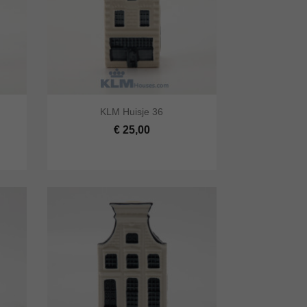


KLM Huisje 36
lwagen
Snel bekijken
In winkelwagen
€ 25,00