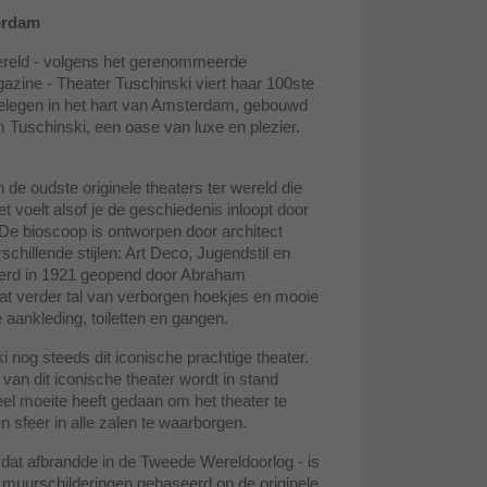
erdam
ereld - volgens het gerenommeerde
azine - Theater Tuschinski viert haar 100ste
 gelegen in het hart van Amsterdam, gebouwd
Tuschinski, een oase van luxe en plezier.
 de oudste originele theaters ter wereld die
et voelt alsof je de geschiedenis inloopt door
 De bioscoop is ontworpen door architect
chillende stijlen: Art Deco, Jugendstil en
rd in 1921 geopend door Abraham
vat verder tal van verborgen hoekjes en mooie
de aankleding, toiletten en gangen.
i nog steeds dit iconische prachtige theater.
van dit iconische theater wordt in stand
el moeite heeft gedaan om het theater te
 sfeer in alle zalen te waarborgen.
dat afbrandde in de Tweede Wereldoorlog - is
muurschilderingen gebaseerd op de originele