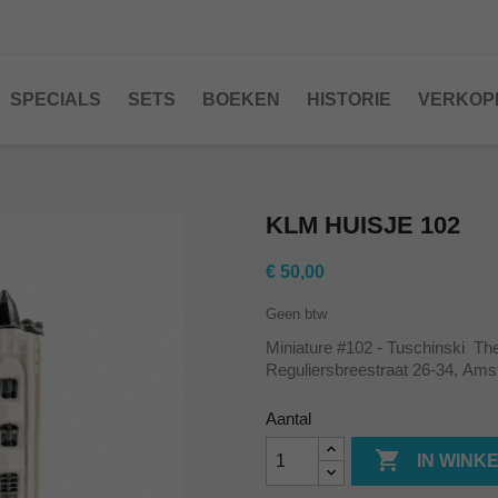
SPECIALS
SETS
BOEKEN
HISTORIE
VERKOP
KLM HUISJE 102
€ 50,00
Geen btw
Miniature #102 - Tuschinski T
Reguliersbreestraat 26-34, Am
Aantal

IN WINK