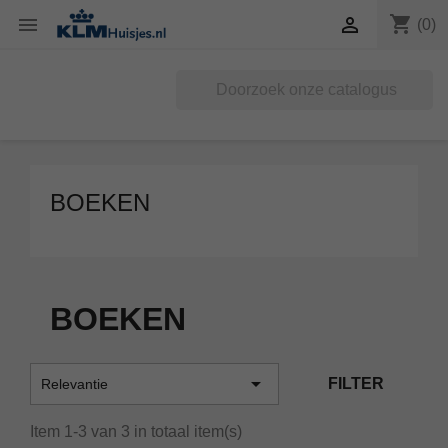
shopping_cart


(0)
BOEKEN
BOEKEN

FILTER
Relevantie
Item 1-3 van 3 in totaal item(s)