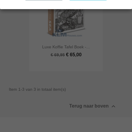
Luxe Koffie Tafel Boek -...
€ 65,00
€ 69,95
Item 1-3 van 3 in totaal item(s)

Terug naar boven