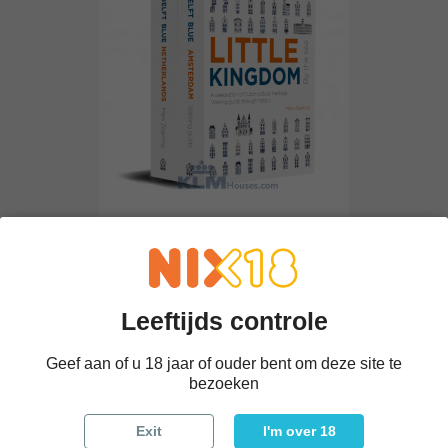
Boek 'Little Kingdom By The...
€ 30,00
Leeftijds controle
-€ 4,95
Geef aan of u 18 jaar of ouder bent om deze site te
bezoeken
Exit
I'm over 18