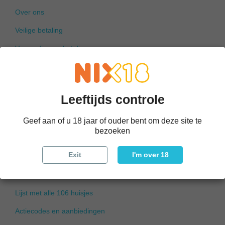
Over ons
Veilige betaling
Verzending en betaling
KLM Huisjes geschiedenis
Prijslijst
Leeftijds controle
Social media
KLM iphone application
Geef aan of u 18 jaar of ouder bent om deze site te
bezoeken
Links
Exit
I'm over 18
KLMHuisjes op de markt
Winkel in Amstelveen
Lijst met alle 106 huisjes
Actiecodes en aanbiedingen