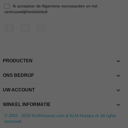
Ik accepteer de Algemene voorwaarden en het
vertrouwelijkheidsbeleid
Facebook
Twitter
Instagram

PRODUCTEN

ONS BEDRIJF

UW ACCOUNT
keyboard_arrow_down
WINKEL INFORMATIE
© 2002 - 2026 KLMHouses.com & KLM-Huisjes.nl. All rights
reserved.