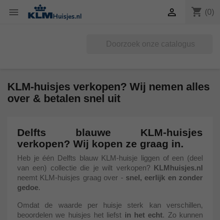
shopping_cart


(0)
KLM-huisjes verkopen? Wij nemen alles
over & betalen snel uit
Delfts blauwe KLM-huisjes
verkopen? Wij kopen ze graag in.
Heb je één Delfts blauw KLM-huisje liggen of een (deel
van een) collectie die je wilt verkopen?
KLMhuisjes.nl
neemt KLM-huisjes graag over -
snel, eerlijk en zonder
gedoe
.
Omdat de waarde per huisje sterk kan verschillen,
beoordelen we huisjes het liefst
in het echt
. Zo kunnen