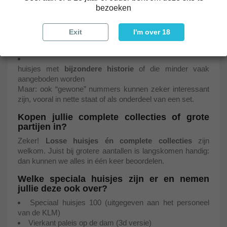
bezoeken
Huisjes die verzamelaars vaak zoeken zijn:
Exit
I'm over 18
speciale uitgiftes of de nieuwere huisjes
huisjes met
bijzondere historie
of die minder vaak
aangeboden worden
Maar: ook “gewone” nummers kunnen zeker interessant
zijn, vooral in nette staat of als onderdeel van een set.
Kopen jullie complete collecties of grote
partijen in?
Zeker!
Losse huisjes én complete collecties
zijn
welkom. Juist bij grotere aantallen is langskomen handig:
dan kunnen we alles in één keer beoordelen.
Welke speciala huisjes zijn er en nemen
jullie deze ook over?
Speciaal huisjes 100 (uitgegeven aan het personeel
van de KLM)
Vierkant paleis op de dam (3d versie)