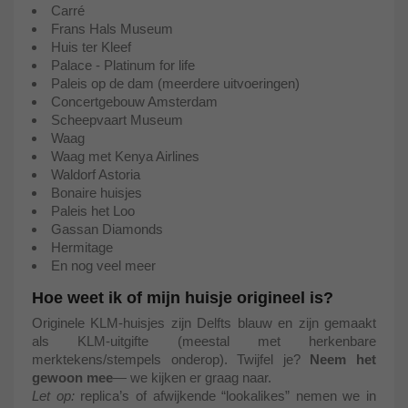
Carré
Frans Hals Museum
Huis ter Kleef
Palace - Platinum for life
Paleis op de dam (meerdere uitvoeringen)
Concertgebouw Amsterdam
Scheepvaart Museum
Waag
Waag met Kenya Airlines
Waldorf Astoria
Bonaire huisjes
Paleis het Loo
Gassan Diamonds
Hermitage
En nog veel meer
Hoe weet ik of mijn huisje origineel is?
Originele KLM-huisjes zijn Delfts blauw en zijn gemaakt
als KLM-uitgifte (meestal met herkenbare
merktekens/stempels onderop). Twijfel je?
Neem het
gewoon mee
— we kijken er graag naar.
Let op:
replica’s of afwijkende “lookalikes” nemen we in