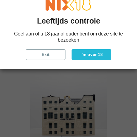
Leeftijds controle
Geef aan of u 18 jaar of ouder bent om deze site te
KLM Huisje 76
bezoeken
€ 30,00
Exit
I'm over 18