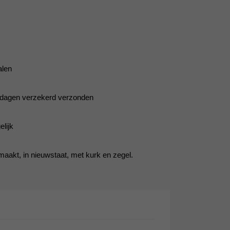
alen
5 dagen verzekerd verzonden
lijk
aakt, in nieuwstaat, met kurk en zegel.