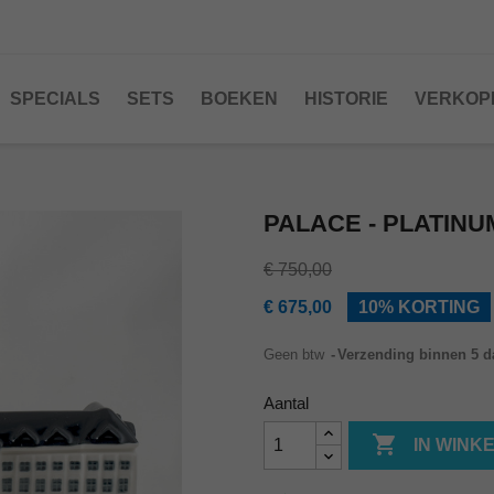
SPECIALS
SETS
BOEKEN
HISTORIE
VERKOP
PALACE - PLATINU
€ 750,00
€ 675,00
10% KORTING
Geen btw
Verzending binnen 5 
Aantal

IN WINK