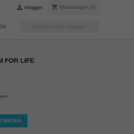
shopping_cart

Winkelwagen
(0)
Inloggen
EN

M FOR LIFE
dagen
ELWAGEN