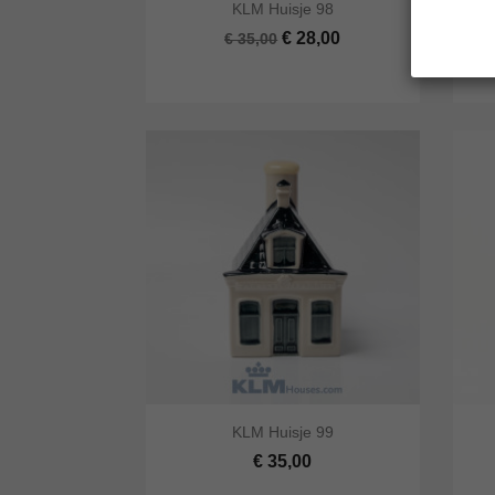


KLM Huisje 98
Snel bekijken
In winkelwagen
Snel
€ 28,00
€ 35,00


KLM Huisje 99
Snel bekijken
In winkelwagen
Snel
€ 35,00