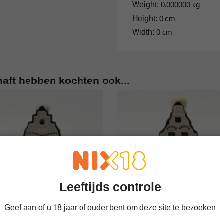
Weight:
0.000000 kg
Height:
0 cm
Width:
0 cm
haft hebben kochten ook...
Leeftijds controle
Geef aan of u 18 jaar of ouder bent om deze site te bezoeken