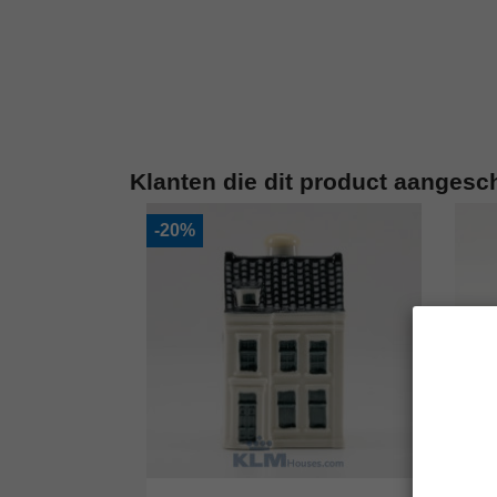
Klanten die dit product aangesc
-20%