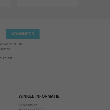
iervoor kunt u de
waarden.
n en het
WINKEL INFORMATIE
KLMHuisjes
Meander 195 C