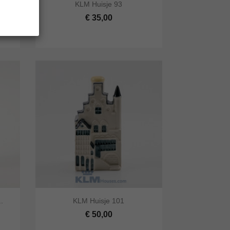


KLM Huisje 93
lwagen
Snel bekijken
In winkelwagen
€ 35,00


.
KLM Huisje 101
lwagen
Snel bekijken
In winkelwagen
€ 50,00