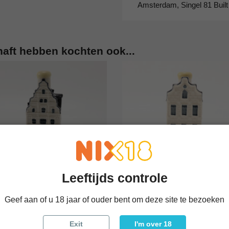
Amsterdam, Singel 81 Buil
haft hebben kochten ook...
Leeftijds controle




Geef aan of u 18 jaar of ouder bent om deze site te bezoeken
KLM Huisje 92
KLM Huisje 45
 bekijken
In winkelwagen
Snel bekijken
In winke
€ 35,00
€ 25,00
Exit
I'm over 18