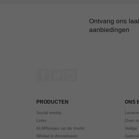
Ontvang ons laa
aanbiedingen
Facebook
Twitter
Instagram
PRODUCTEN
ONS 
Social media
Leveri
Links
Over o
KLMHuisjes op de markt
Veilige
Winkel in Amstelveen
Gebrui