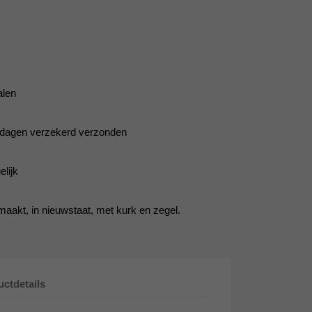
alen
5 dagen verzekerd verzonden
lijk
aakt, in nieuwstaat, met kurk en zegel.
ctdetails