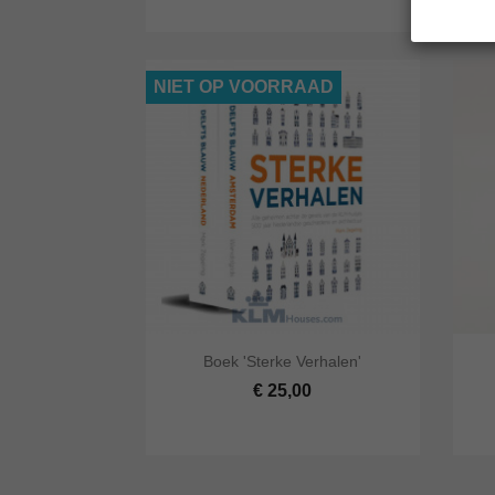
NIET OP VOORRAAD


Boek 'Sterke Verhalen'
Snel bekijken
In winkelwagen
Snel
€ 25,00