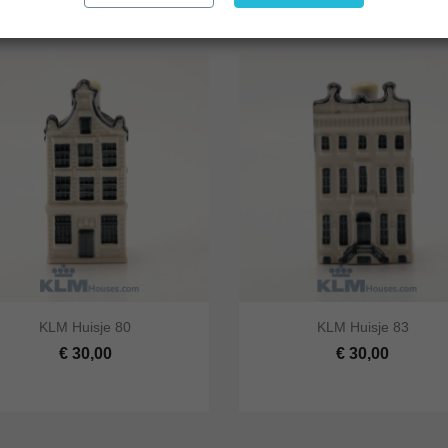




KLM Huisje 80
KLM Huisje 83
 bekijken
In winkelwagen
Snel bekijken
In winke
€ 30,00
€ 30,00