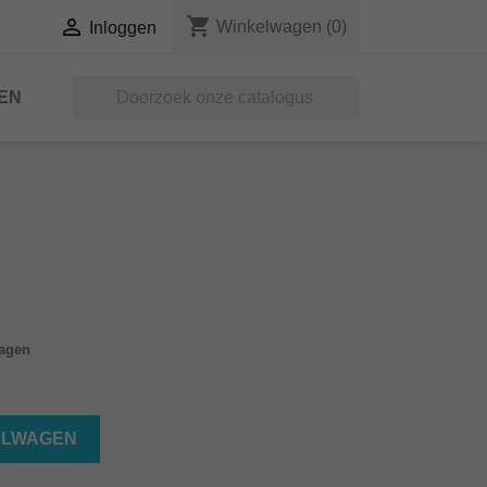
shopping_cart

Winkelwagen
(0)
Inloggen
EN

dagen
ELWAGEN