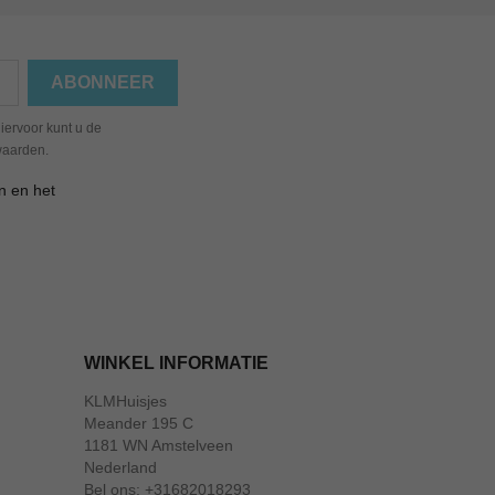
iervoor kunt u de
waarden.
n en het
WINKEL INFORMATIE
KLMHuisjes
Meander 195 C
1181 WN Amstelveen
Nederland
Bel ons:
+31682018293