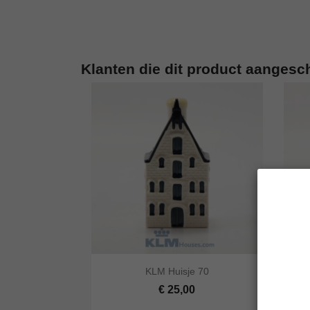
Klanten die dit product aangesc


KLM Huisje 70
Snel bekijken
In winkelwagen
Snel
€ 25,00