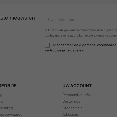
tste nieuws en
U kunt op elk gewenst moment weer uitschrijven. H
contactgegevens gebruiken uit de algemene voor
Ik accepteer de Algemene voorwaarde
vertrouwelijkheidsbeleid
BEDRIJF
UW ACCOUNT
ng
Persoonlijke Info
ns
Bestellingen
 betaling
Creditnota's
ksvoorwaarden
Adressen