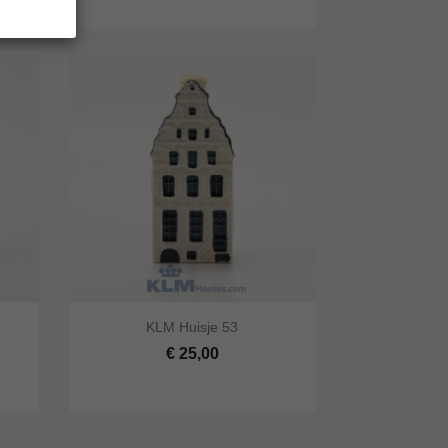


KLM Huisje 53
lwagen
Snel bekijken
In winkelwagen
€ 25,00