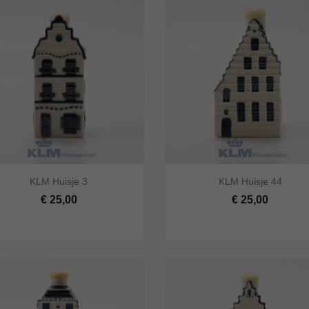




KLM Huisje 3
KLM Huisje 44
 bekijken
In winkelwagen
Snel bekijken
In winke
€ 25,00
€ 25,00