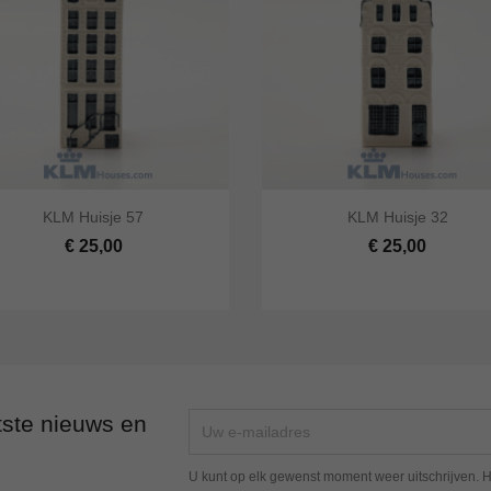




KLM Huisje 57
KLM Huisje 32
 bekijken
In winkelwagen
Snel bekijken
In winke
€ 25,00
€ 25,00
tste nieuws en
U kunt op elk gewenst moment weer uitschrijven. H