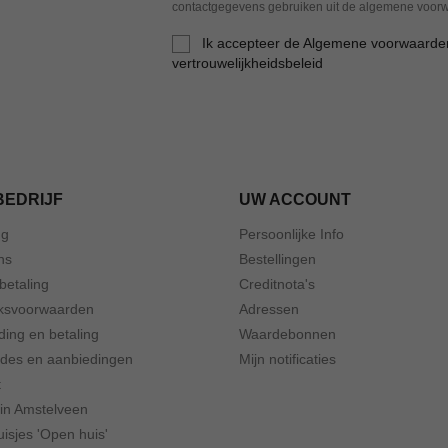
contactgegevens gebruiken uit de algemene voor
Ik accepteer de Algemene voorwaarde
vertrouwelijkheidsbeleid
BEDRIJF
UW ACCOUNT
ng
Persoonlijke Info
ns
Bestellingen
 betaling
Creditnota's
ksvoorwaarden
Adressen
ding en betaling
Waardebonnen
odes en aanbiedingen
Mijn notificaties
t
 in Amstelveen
isjes 'Open huis'