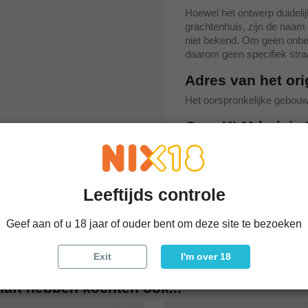
Hoewel het ontwerp duideli
grachtenhuis, zijn de naam
niet bekend. Om geen onbe
daarom geen specifiek stra
Adres van het or
Het oorspronkelijke gebouw
Over KLM-huisje 
KLM-nummer: 5
Gebouw: onbekend gr
Adres: onbekend, Am
Bouwjaar: onbekend
Leeftijds controle
Uitgiftejaar: 1952
Uitvoering: Delftsblau
Geef aan of u 18 jaar of ouder bent om deze site te bezoeken
Exit
I'm over 18
haft hebben kochten ook...