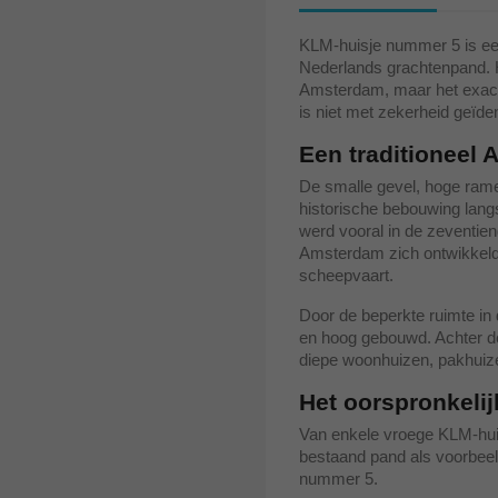
KLM-huisje nummer 5 is een
Nederlands grachtenpand. 
Amsterdam, maar het exact
is niet met zekerheid geïden
Een traditioneel
De smalle gevel, hoge rame
historische bebouwing lan
werd vooral in de zeventie
Amsterdam zich ontwikkelde
scheepvaart.
Door de beperkte ruimte in
en hoog gebouwd. Achter de
diepe woonhuizen, pakhuiz
Het oorspronkeli
Van enkele vroege KLM-huis
bestaand pand als voorbeel
nummer 5.