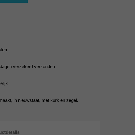
alen
5 dagen verzekerd verzonden
lijk
aakt, in nieuwstaat, met kurk en zegel.
ctdetails