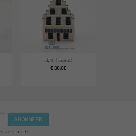


KLM Huisje 29
lwagen
Snel bekijken
In winkelwagen
€ 30,00
iervoor kunt u de