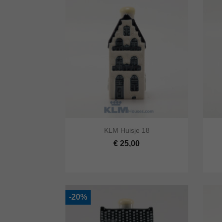


KLM Huisje 18
Snel bekijken
In winkelwagen
Snel
€ 25,00
-20%