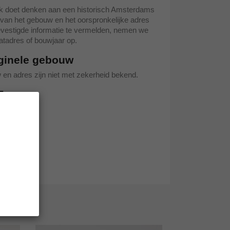
jk doet denken aan een historisch Amsterdams
 van het gebouw en het oorspronkelijke adres
vestigde informatie te vermelden, nemen we
atadres of bouwjaar op.
iginele gebouw
 en adres zijn niet met zekerheid bekend.
5
achtenpand
sterdam
we miniatuur