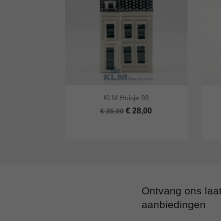


KLM Huisje 98
Snel bekijken
In winkelwagen
Snel
€ 28,00
€ 35,00
Ontvang ons laa
aanbiedingen