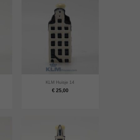


KLM Huisje 14
lwagen
Snel bekijken
In winkelwagen
€ 25,00