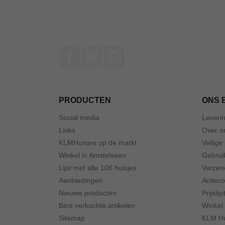
Facebook
Twitter
Instagram
PRODUCTEN
ONS 
Social media
Leveri
Links
Over o
KLMHuisjes op de markt
Veilige
Winkel in Amstelveen
Gebrui
Lijst met alle 106 huisjes
Verzen
Aanbiedingen
Actiec
Nieuwe producten
Prijslijs
Best verkochte artikelen
Winkel
Sitemap
KLM Hu