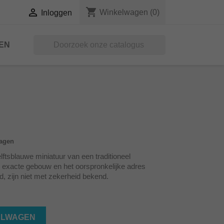
shopping_cart

Winkelwagen
(0)
Inloggen
EN

dagen
tsblauwe miniatuur van een traditioneel
exacte gebouw en het oorspronkelijke adres
, zijn niet met zekerheid bekend.
ELWAGEN