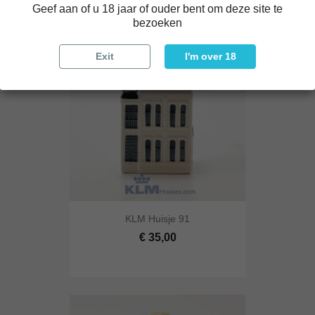
Geef aan of u 18 jaar of ouder bent om deze site te
bezoeken
Exit
I'm over 18
KLM Huisje 91
€ 35,00