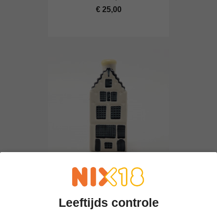
€ 25,00
KLM Huisje 50
€ 25,00
Leeftijds controle