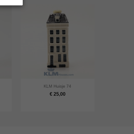


KLM Huisje 74
lwagen
Snel bekijken
In winkelwagen
€ 25,00