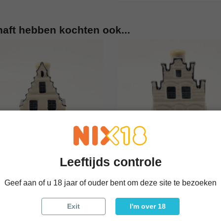
haft hebben kochten ook...
Leeftijds controle




KLM Huisje 73
KLM Huisje 76
Geef aan of u 18 jaar of ouder bent om deze site te bezoeken
 bekijken
In winkelwagen
Snel bekijken
In winke
€ 25,00
€ 30,00
Exit
I'm over 18