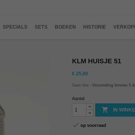
SPECIALS
SETS
BOEKEN
HISTORIE
VERKOP
KLM HUISJE 51
€ 25,00
Geen btw
Verzending binnen 5 
Aantal

IN WINK

op voorraad