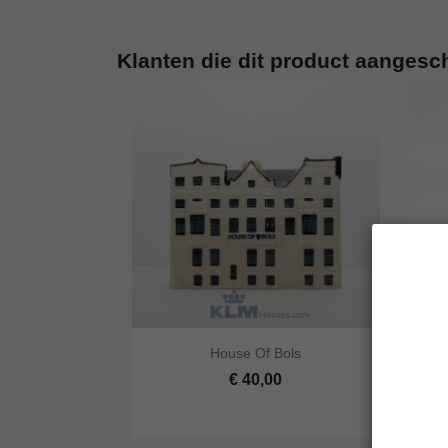
Klanten die dit product aangesc


House Of Bols
Snel bekijken
In winkelwagen
Snel
€ 40,00