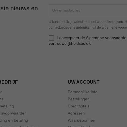
tste nieuws en
U kunt op elk gewenst moment weer uitschrijven. H
contactgegevens gebruiken uit de algemene voor
Ik accepteer de Algemene voorwaarde
vertrouwelijkheidsbeleid
BEDRIJF
UW ACCOUNT
ng
Persoonlijke Info
ns
Bestellingen
 betaling
Creditnota's
ksvoorwaarden
Adressen
ding en betaling
Waardebonnen