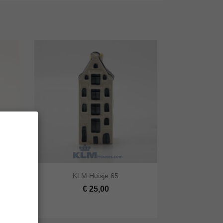


KLM Huisje 65
lwagen
Snel bekijken
In winkelwagen
€ 25,00