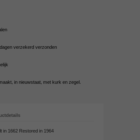
alen
5 dagen verzekerd verzonden
lijk
aakt, in nieuwstaat, met kurk en zegel.
ctdetails
lt in 1662 Restored in 1964