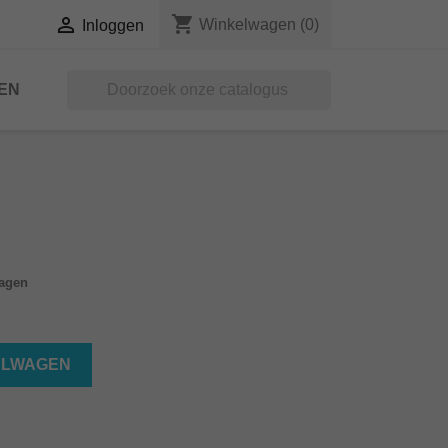
shopping_cart

Winkelwagen
(0)
Inloggen
EN

dagen
ELWAGEN