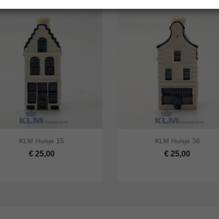




KLM Huisje 15
KLM Huisje 36
 bekijken
In winkelwagen
Snel bekijken
In winke
€ 25,00
€ 25,00