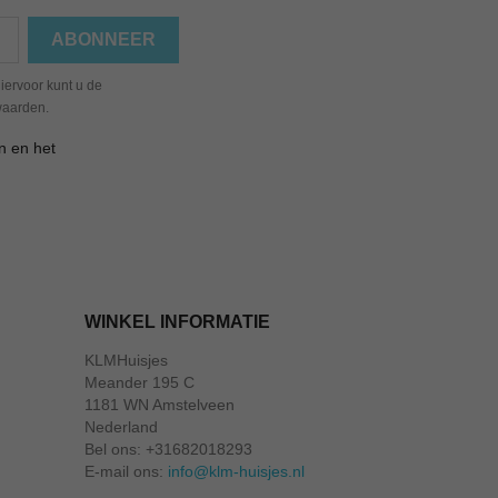
iervoor kunt u de
waarden.
n en het
WINKEL INFORMATIE
KLMHuisjes
Meander 195 C
1181 WN Amstelveen
Nederland
Bel ons:
+31682018293
E-mail ons:
info@klm-huisjes.nl