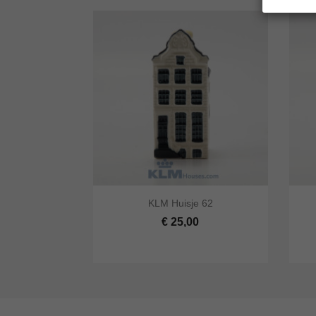


KLM Huisje 62
Snel bekijken
In winkelwagen
Snel
€ 25,00