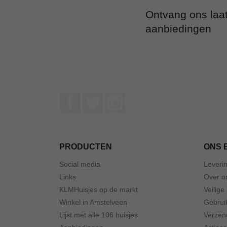
Ontvang ons laa
aanbiedingen
Facebook
Twitter
Instagram
PRODUCTEN
ONS 
Social media
Leveri
Links
Over o
KLMHuisjes op de markt
Veilige
Winkel in Amstelveen
Gebrui
Lijst met alle 106 huisjes
Verzen