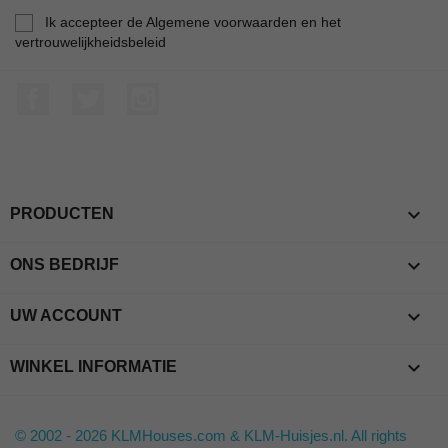
Ik accepteer de Algemene voorwaarden en het
vertrouwelijkheidsbeleid
Facebook
Twitter
Instagram

PRODUCTEN

ONS BEDRIJF

UW ACCOUNT
keyboard_arrow_down
WINKEL INFORMATIE
© 2002 - 2026 KLMHouses.com & KLM-Huisjes.nl. All rights