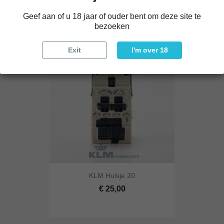
Geef aan of u 18 jaar of ouder bent om deze site te
bezoeken
Exit
I'm over 18
KLM Huisje 20
€ 25,00