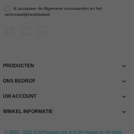
Ik accepteer de Algemene voorwaarden en het
vertrouwelijkheidsbeleid
Facebook
Twitter
Instagram

PRODUCTEN

ONS BEDRIJF

UW ACCOUNT
keyboard_arrow_down
WINKEL INFORMATIE
© 2002 - 2026 KLMHouses.com & KLM-Huisjes.nl. All rights