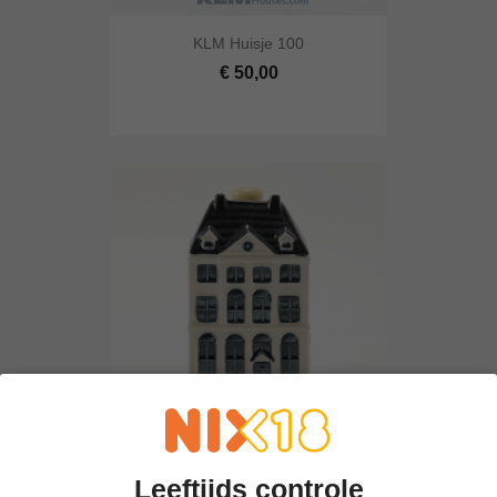
KLM Huisje 100
€ 50,00
KLM Huisje 48 - Rembrandt Huis
Leeftijds controle