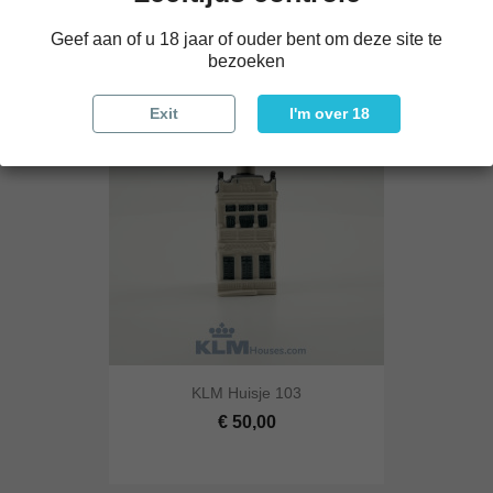
€ 40,00
Geef aan of u 18 jaar of ouder bent om deze site te
bezoeken
Exit
I'm over 18
KLM Huisje 103
€ 50,00