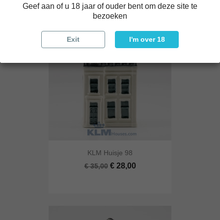
Geef aan of u 18 jaar of ouder bent om deze site te
bezoeken
-20%
Exit
I'm over 18
KLM Huisje 98
€ 28,00
€ 35,00