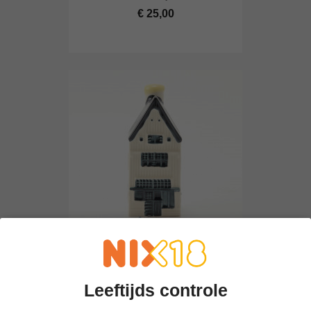
€ 25,00
KLM Huisje 6
€ 25,00
Leeftijds controle