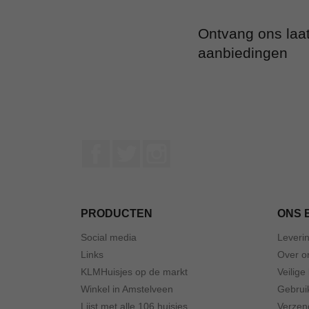
Ontvang ons laa
aanbiedingen
Facebook
Twitter
Instagram
PRODUCTEN
ONS 
Social media
Leveri
Links
Over o
KLMHuisjes op de markt
Veilige
Winkel in Amstelveen
Gebrui
Lijst met alle 106 huisjes
Verzen