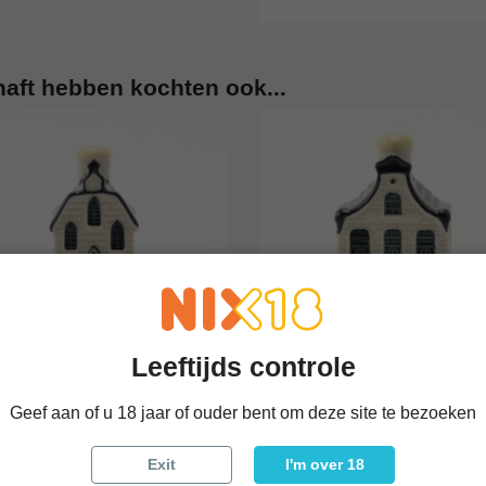
haft hebben kochten ook...
Leeftijds controle




KLM Huisje 7
KLM Huisje 5
Geef aan of u 18 jaar of ouder bent om deze site te bezoeken
 bekijken
In winkelwagen
Snel bekijken
In winke
€ 25,00
€ 25,00
Exit
I'm over 18