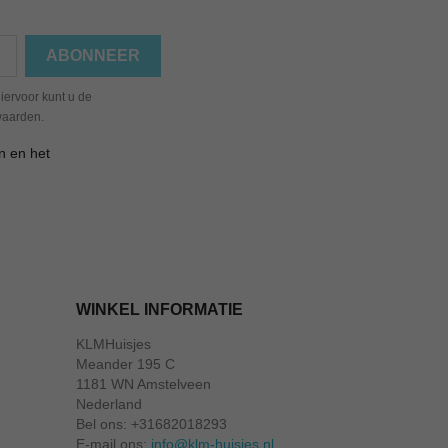
iervoor kunt u de
waarden.
n en het
WINKEL INFORMATIE
KLMHuisjes
Meander 195 C
1181 WN Amstelveen
Nederland
Bel ons:
+31682018293
E-mail ons:
info@klm-huisjes.nl