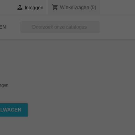
shopping_cart

Winkelwagen
(0)
Inloggen
EN

dagen
ELWAGEN