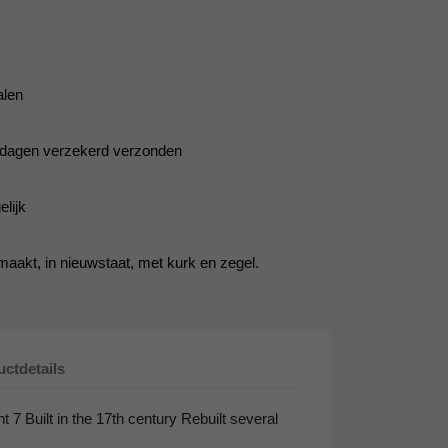
alen
5 dagen verzekerd verzonden
lijk
aakt, in nieuwstaat, met kurk en zegel.
ctdetails
7 Built in the 17th century Rebuilt several