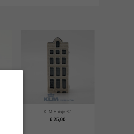


KLM Huisje 67
lwagen
Snel bekijken
In winkelwagen
€ 25,00