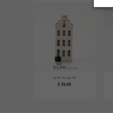


KLM Huisje 45
Snel bekijken
In winkelwagen
Snel
€ 25,00