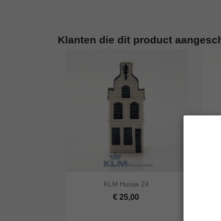
Klanten die dit product aangesc


KLM Huisje 24
Snel bekijken
In winkelwagen
Snel
€ 25,00