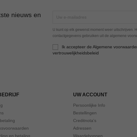
tste nieuws en
U kunt op elk gewenst moment weer uitschrijven. H
contactgegevens gebruiken uit de algemene voor
Ik accepteer de Algemene voorwaarde
vertrouwelijkheidsbeleid
BEDRIJF
UW ACCOUNT
ng
Persoonlijke Info
ns
Bestellingen
 betaling
Creditnota's
ksvoorwaarden
Adressen
ding en betaling
Waardebonnen