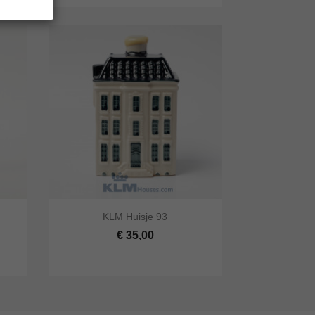


KLM Huisje 93
lwagen
Snel bekijken
In winkelwagen
€ 35,00