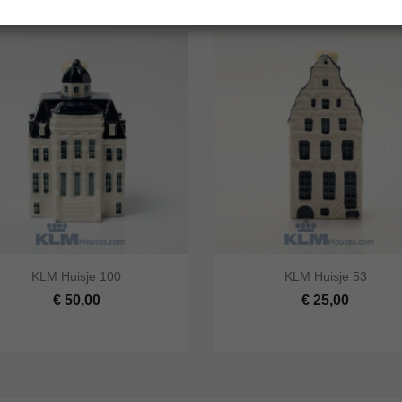




KLM Huisje 100
KLM Huisje 53
 bekijken
In winkelwagen
Snel bekijken
In winke
€ 50,00
€ 25,00