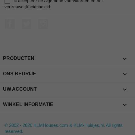
Ik accepteer de Algemene voorwaarden en het
vertrouwelijkheidsbeleid
Facebook
Twitter
Instagram

PRODUCTEN

ONS BEDRIJF

UW ACCOUNT
keyboard_arrow_down
WINKEL INFORMATIE
© 2002 - 2026 KLMHouses.com & KLM-Huisjes.nl. All rights
reserved.