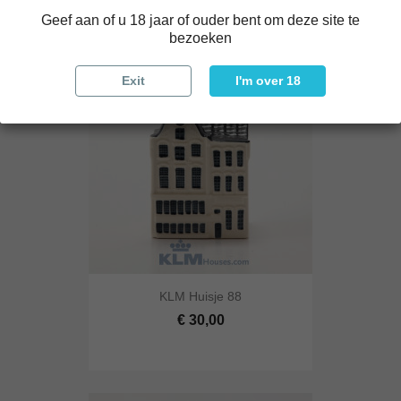
Geef aan of u 18 jaar of ouder bent om deze site te
bezoeken
Exit
I'm over 18
KLM Huisje 88
€ 30,00