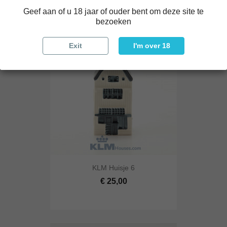
Geef aan of u 18 jaar of ouder bent om deze site te
bezoeken
Exit
I'm over 18
KLM Huisje 6
€ 25,00