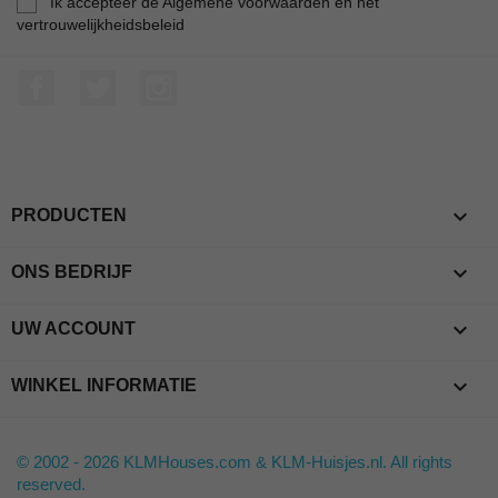
Ik accepteer de Algemene voorwaarden en het
vertrouwelijkheidsbeleid
Facebook
Twitter
Instagram

PRODUCTEN

ONS BEDRIJF

UW ACCOUNT
keyboard_arrow_down
WINKEL INFORMATIE
© 2002 - 2026 KLMHouses.com & KLM-Huisjes.nl. All rights
reserved.