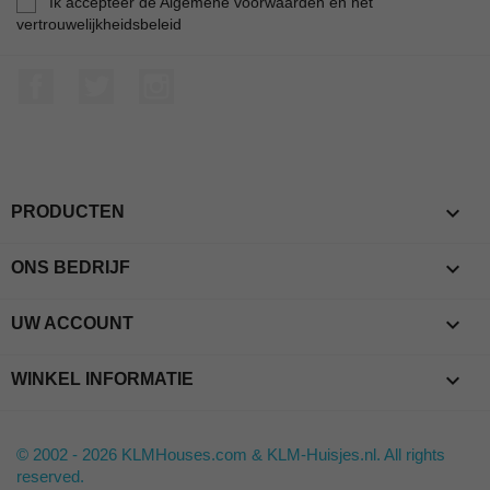
Ik accepteer de Algemene voorwaarden en het
vertrouwelijkheidsbeleid
Facebook
Twitter
Instagram

PRODUCTEN

ONS BEDRIJF

UW ACCOUNT
keyboard_arrow_down
WINKEL INFORMATIE
© 2002 - 2026 KLMHouses.com & KLM-Huisjes.nl. All rights
reserved.