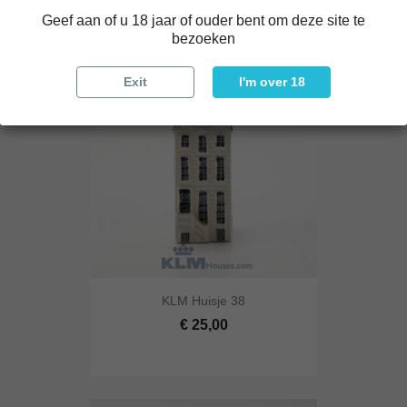
Geef aan of u 18 jaar of ouder bent om deze site te
bezoeken
Exit
I'm over 18
KLM Huisje 38
€ 25,00