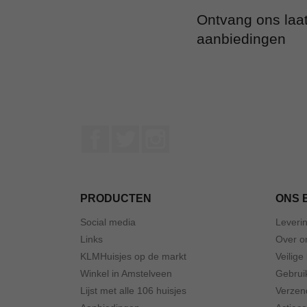
Ontvang ons laa
aanbiedingen
Facebook
Twitter
Instagram
PRODUCTEN
ONS 
Social media
Leveri
Links
Over o
KLMHuisjes op de markt
Veilige
Winkel in Amstelveen
Gebrui
Lijst met alle 106 huisjes
Verzen