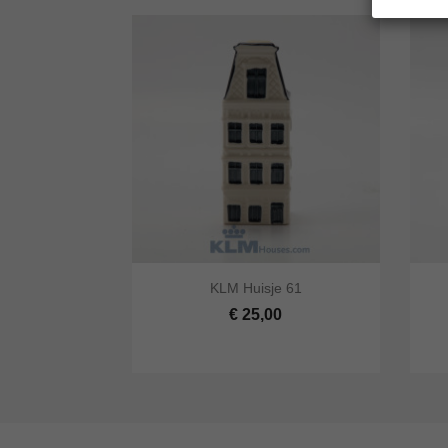


KLM Huisje 61
Snel bekijken
In winkelwagen
Snel
€ 25,00