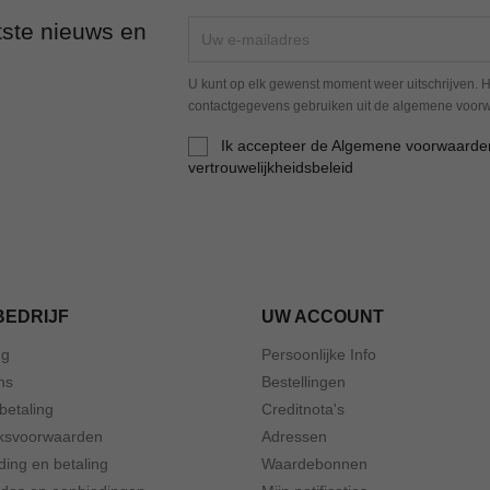
tste nieuws en
U kunt op elk gewenst moment weer uitschrijven. H
contactgegevens gebruiken uit de algemene voor
Ik accepteer de Algemene voorwaarde
vertrouwelijkheidsbeleid
BEDRIJF
UW ACCOUNT
ng
Persoonlijke Info
ns
Bestellingen
 betaling
Creditnota's
ksvoorwaarden
Adressen
ding en betaling
Waardebonnen