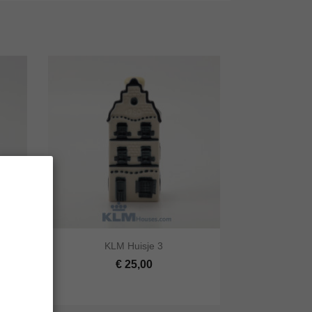


KLM Huisje 3
lwagen
Snel bekijken
In winkelwagen
€ 25,00