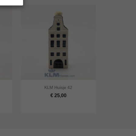


KLM Huisje 42
lwagen
Snel bekijken
In winkelwagen
€ 25,00