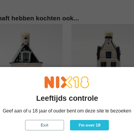
haft hebben kochten ook...
Leeftijds controle




KLM Huisje 99
KLM Huisje 16
Geef aan of u 18 jaar of ouder bent om deze site te bezoeken
 bekijken
In winkelwagen
Snel bekijken
In winke
€ 35,00
€ 25,00
Exit
I'm over 18