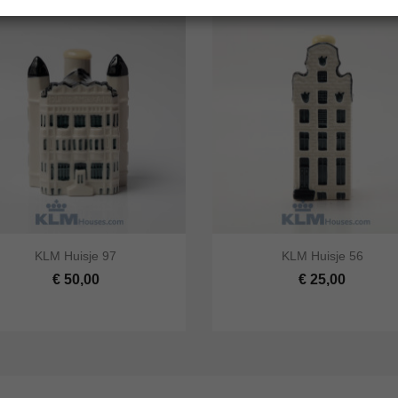




KLM Huisje 97
KLM Huisje 56
 bekijken
In winkelwagen
Snel bekijken
In winke
€ 50,00
€ 25,00