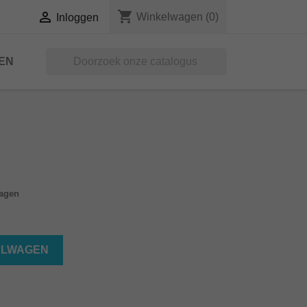
shopping_cart

Winkelwagen
(0)
Inloggen
EN

dagen
ELWAGEN