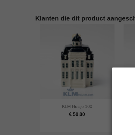
Klanten die dit product aangesc


KLM Huisje 100
Snel bekijken
In winkelwagen
Snel
€ 50,00