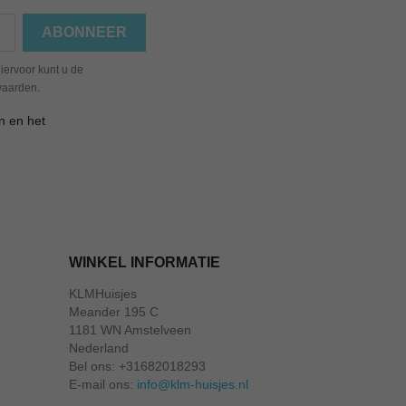
iervoor kunt u de
waarden.
n en het
WINKEL INFORMATIE
KLMHuisjes
Meander 195 C
1181 WN Amstelveen
Nederland
Bel ons:
+31682018293
E-mail ons:
info@klm-huisjes.nl