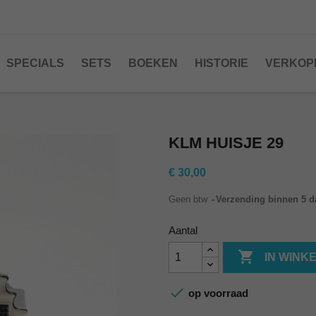
SPECIALS
SETS
BOEKEN
HISTORIE
VERKOP
KLM HUISJE 29
€ 30,00
Geen btw
Verzending binnen 5 
Aantal

IN WINK

op voorraad