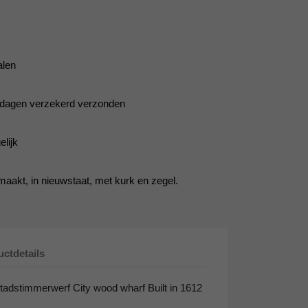
alen
5 dagen verzekerd verzonden
lijk
aakt, in nieuwstaat, met kurk en zegel.
ctdetails
tadstimmerwerf City wood wharf Built in 1612