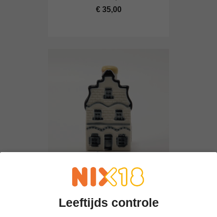
€ 35,00
KLM Huisje 1 - Eerste KLM...
€ 50,00
Leeftijds controle