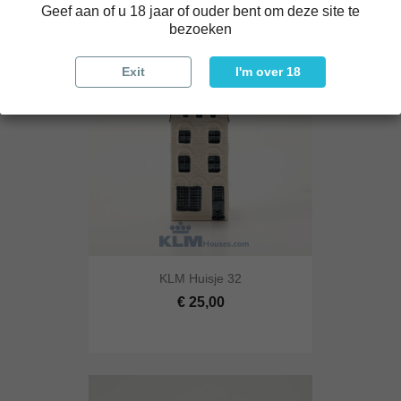
Geef aan of u 18 jaar of ouder bent om deze site te
bezoeken
Exit
I'm over 18
KLM Huisje 32
€ 25,00